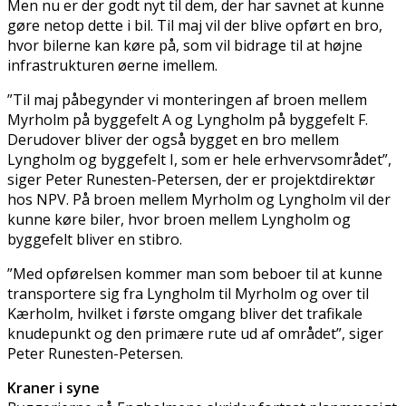
Men nu er der godt nyt til dem, der har savnet at kunne
gøre netop dette i bil. Til maj vil der blive opført en bro,
hvor bilerne kan køre på, som vil bidrage til at højne
infrastrukturen øerne imellem.
”Til maj påbegynder vi monteringen af broen mellem
Myrholm på byggefelt A og Lyngholm på byggefelt F.
Derudover bliver der også bygget en bro mellem
Lyngholm og byggefelt I, som er hele erhvervsområdet”,
siger Peter Runesten-Petersen, der er projektdirektør
hos NPV. På broen mellem Myrholm og Lyngholm vil der
kunne køre biler, hvor broen mellem Lyngholm og
byggefelt bliver en stibro.
”Med opførelsen kommer man som beboer til at kunne
transportere sig fra Lyngholm til Myrholm og over til
Kærholm, hvilket i første omgang bliver det trafikale
knudepunkt og den primære rute ud af området”, siger
Peter Runesten-Petersen.
Kraner i syne