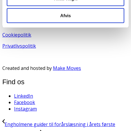
DK-2920 Charlottenlund
CVR nr: 32 32 90 20
Afvis
+45 70 21 01 13
Cookiepolitik
Privatlivspolitik
Created and hosted by
Make Moves
Find os
LinkedIn
Facebook
Instagram
Engholmene guider til forårslæsning i årets første