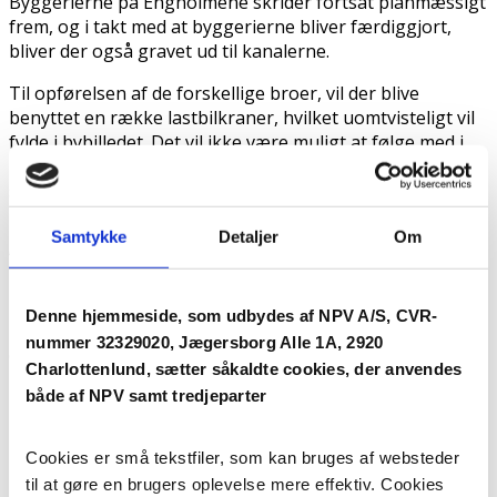
Byggerierne på Engholmene skrider fortsat planmæssigt
frem, og i takt med at byggerierne bliver færdiggjort,
bliver der også gravet ud til kanalerne.
Til opførelsen af de forskellige broer, vil der blive
benyttet en række lastbilkraner, hvilket uomtvisteligt vil
fylde i bybilledet. Det vil ikke være muligt at følge med i
byggeriet, da udsigtspunkterne er begrænset, i og med
selve byggeriet kommer til at foregå inde midt på
byggepladsen.
Samtykke
Detaljer
Om
”Når konstrueringen af den store bro står på, vil
beboerne i området kun bemærke det ved synet af de
kraner, som hejser elementerne til broen ind på
Denne hjemmeside, som udbydes af NPV A/S, CVR-
byggepladsen. Vi regner med, at broen mellem Myrholm
nummer 32329020, Jægersborg Alle 1A, 2920
og Lyngholm vil stå færdig inden udgangen af maj”, siger
Charlottenlund, sætter såkaldte cookies, der anvendes
Peter Runesten-Petersen. Stibroerne vil blive opført
både af NPV samt tredjeparter
løbende.
Fremtidens kontorejendomme
Cookies er små tekstfiler, som kan bruges af websteder
findes på Engholmene
til at gøre en brugers oplevelse mere effektiv. Cookies