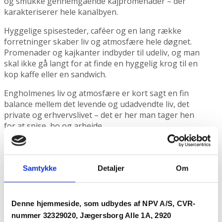
og smukke gennemgående kajpromenader – der
karakteriserer hele kanalbyen.
Hyggelige spisesteder, caféer og en lang række
forretninger skaber liv og atmosfære hele døgnet.
Promenader og kajkanter indbyder til udeliv, og man
skal ikke gå langt for at finde en hyggelig krog til en
kop kaffe eller en sandwich.
Engholmenes liv og atmosfære er kort sagt en fin
balance mellem det levende og udadvendte liv, det
private og erhvervslivet – det er her man tager hen
for at spise, bo og arbejde
Unikt bymiljø med nærkontakt til vandet
Enghave Brygge er et forunderligt miljø, hvor boliger
Samtykke
Detaljer
Om
og byrum får fuldt udbytte af alle vandets
egenskaber. Overalt er der frit udsyn til vand, og den
beroligende lyd af skvulpen i overfladen kan nydes
Denne hjemmeside, som udbydes af NPV A/S, CVR-
helt ind i den enkelte ejendom.
nummer 32329020, Jægersborg Alle 1A, 2920