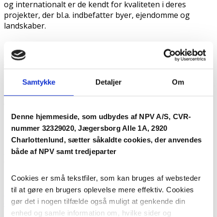
og internationalt er de kendt for kvaliteten i deres
projekter, der bl.a. indbefatter byer, ejendomme og
landskaber.
Artelia er en multidisciplinær ingeniørvirksomhed og
rådgiver inden for byggeri, energi & industri og
Samtykke
Detaljer
Om
infrastruktur. Som en af Danmarks største rådgivende
ingeniørvirksomheder, ønsker de at skabe langsigtet
værdi, der bidrager til et mere bæredygtigt samfund.
Denne hjemmeside, som udbydes af NPV A/S, CVR-
nummer 32329020, Jægersborg Alle 1A, 2920
Charlottenlund, sætter såkaldte cookies, der anvendes
EDC Erhverv står for udlejningen af Engholmenes
både af NPV samt tredjeparter
alsidige og moderne erhvervs- og kontorlokaler. Med
faglighed rådgiver lokale specialister fra EDC om
mulighederne for dig og din virksomhed på Engholmene.
Cookies er små tekstfiler, som kan bruges af websteder
til at gøre en brugers oplevelse mere effektiv. Cookies
Maps were disabled by the visitor on this site. Click to
gør det i nogen tilfælde også muligt at genkende din
open the map in a new window.
enhed og samle information om, hvilke sider og