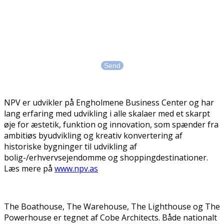
kontakter os, hvis du har spørgsmål om vores behandling af
personoplysninger, formålene og retsgrundlaget for behandlingen af
dine personoplysninger, kategorier af modtagere af dine
personoplysninger, opbevaring af dine personoplysninger og dine
rettigheder.
reCAPTCHA is required.
Send
NPV er udvikler på Engholmene Business Center og har
lang erfaring med udvikling i alle skalaer med et skarpt
øje for æstetik, funktion og innovation, som spænder fra
ambitiøs byudvikling og kreativ konvertering af
historiske bygninger til udvikling af
bolig-/erhvervsejendomme og shoppingdestinationer.
Læs mere på
www.npv.as
The Boathouse, The Warehouse, The Lighthouse og The
Powerhouse er tegnet af Cobe Architects. Både nationalt