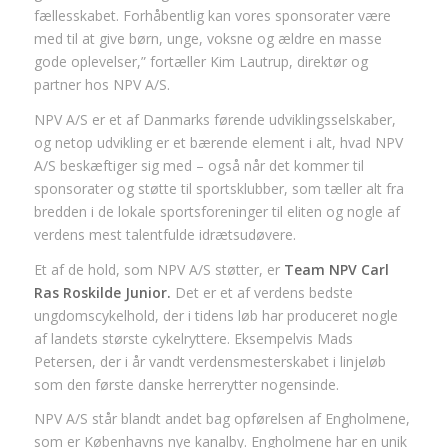
fællesskabet. Forhåbentlig kan vores sponsorater være
med til at give børn, unge, voksne og ældre en masse
gode oplevelser,” fortæller Kim Lautrup, direktør og
partner hos NPV A/S.
NPV A/S er et af Danmarks førende udviklingsselskaber,
og netop udvikling er et bærende element i alt, hvad NPV
A/S beskæftiger sig med – også når det kommer til
sponsorater og støtte til sportsklubber, som tæller alt fra
bredden i de lokale sportsforeninger til eliten og nogle af
verdens mest talentfulde idrætsudøvere.
Et af de hold, som NPV A/S støtter, er
Team NPV Carl
Ras Roskilde Junior.
Det er et af verdens bedste
ungdomscykelhold, der i tidens løb har produceret nogle
af landets største cykelryttere. Eksempelvis Mads
Petersen, der i år vandt verdensmesterskabet i linjeløb
som den første danske herrerytter nogensinde.
NPV A/S står blandt andet bag opførelsen af Engholmene,
som er Københavns nye kanalby. Engholmene har en unik