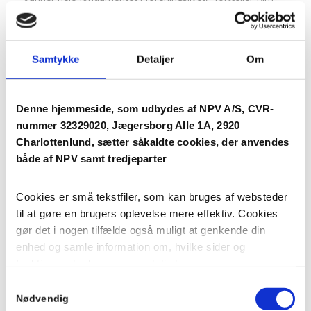
Lautrup.
NPV A/S støtter blandt andet breddeklubben Hekla, som er
beliggende 10 minutter på cykel fra Engholmene. Hekla
Samtykke
Detaljer
Om
oplever i disse år stor vækst i antallet af medlemmer – en
popularitet, der blandt andet skyldes de hyggelige,
omkringliggende rammer, som de mange frivillige er med
Denne hjemmeside, som udbydes af NPV A/S, CVR-
til at skabe.
Artikel om Hekla
nummer 32329020, Jægersborg Alle 1A, 2920
Charlottenlund, sætter såkaldte cookies, der anvendes
både af NPV samt tredjeparter
Cookies er små tekstfiler, som kan bruges af websteder
til at gøre en brugers oplevelse mere effektiv. Cookies
gør det i nogen tilfælde også muligt at genkende din
enhed og samle information om, hvilke sider og
funktioner, der besøges med din browser.
Samtykkevalg
Du kan til enhver tid se, i cookiedeklarationen, der
Nødvendig