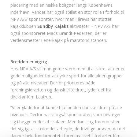
placering med en række boligøer langs Københavns
inderhavn. Vandet har også spillet en stor rolle i forhold til
NPV A/S’ sponsorater, hvor man i årevis har støttet
kajakklubben
Sundby Kajaks
aktiviteter – NPV A/S har
også sponsoreret Mads Brandt Pedersen, der er
verdensmester i enerkajak på maratondistancen.
Bredden er vigtig
Hos NPV A/S vil man gerne være med til at sikre, at der er
gode muligheder for at dyrke sport for alle aldersgrupper
og på alle niveauer. Derfor prioriteres både
foreningsidrætten og dansk eliteidræt, lyder det fra
direktør Kim Lautrup.
”Vi er glade for at kunne hjælpe den danske idræt på alle
niveauer. Derfor har vi også sponsorater, som bevæger
sig i begge ender af skalaen. Men først og fremmest er
det vigtigt at støtte det arbejde, de frivillige udøver, da det
danner hele fundamentet i foreningslivet,” fortæller Kim