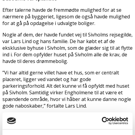
Efter talerne havde de fremmødte mulighed for at se
nærmere på byggeriet, ligesom de også havde mulighed
for at gå på opdagelse i udvalgte boliger.
Nogle af dem, der havde fundet vej til Sivholms rejsegilde,
var Lars Lind og hans familie. De har købt et af de
eksklusive byhuse i Sivholm, som de glæder sig til at flytte
ind i. For dem opfylder huset på Sivholm alle de krav, de
havde til deres drømmebolig.
”Vi har altid gerne villet have et hus, som er centralt
placeret, ligger ved vandet og har gode
parkeringsforhold. Alt det kunne vi få opfyldt med huset
på Sivholm. Samtidig virker Engholmene til at være et
spændende område, hvor vi håber at kunne danne nogle
gode naboskaber,” fortalte Lars Lind.
En anden familie, som også var ude og kigge nærmere på
det, der snart bliver deres nye hjem, var familien Friis. For
dem var det særligt én ting, der gjorde, at de valgte at