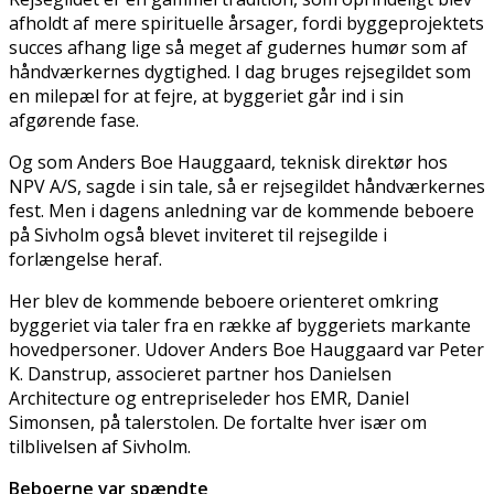
afholdt af mere spirituelle årsager, fordi byggeprojektets
succes afhang lige så meget af gudernes humør som af
håndværkernes dygtighed. I dag bruges rejsegildet som
en milepæl for at fejre, at byggeriet går ind i sin
afgørende fase.
Og som Anders Boe Hauggaard, teknisk direktør hos
NPV A/S, sagde i sin tale, så er rejsegildet håndværkernes
fest. Men i dagens anledning var de kommende beboere
på Sivholm også blevet inviteret til rejsegilde i
forlængelse heraf.
Her blev de kommende beboere orienteret omkring
byggeriet via taler fra en række af byggeriets markante
hovedpersoner. Udover Anders Boe Hauggaard var Peter
K. Danstrup, associeret partner hos Danielsen
Architecture og entrepriseleder hos EMR, Daniel
Simonsen, på talerstolen. De fortalte hver især om
tilblivelsen af Sivholm.
Beboerne var spændte