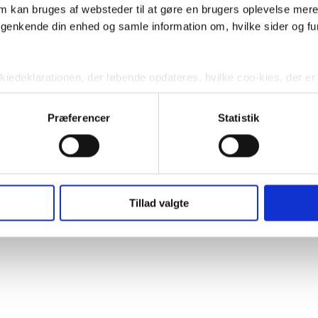
m kan bruges af websteder til at gøre en brugers oplevelse mere 
på Engholmene
t genkende din enhed og samle information om, hvilke sider og f
ookiedeklarationen, der løbende opdateres, hvilke coo-kies, der er
e i Københavns Havn
Præferencer
Statistik
e cookies ved at klikke på knapperne i Cookiebot, dog ikke nødv
række dit samtykke tilbage, hvilket sker via funktionen ”Ændring
på Engholmene
ebot.
om du kan se
her
, kan du desuden læse nærmere om, hvordan vi
Tillad valgte
igheder i den forbindelse og hvordan, du kan kontakte os, hvis d