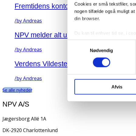
Cookies er små tekstfiler, so
Fremtidens kontorejendomme findes 
nogen tilfælde også muligt a
din browser.
/
by Andreas
Du kan til enhver tid se, i c
NPV melder alt udsolgt på Engholmen
hjemmeside.
Samtykkevalg
/
by Andreas
Nødvendig
Du kan til enhver tid fravælg
enhver tid også ændre eller t
Verdens Vildeste Brobyggere dyster 
dit samtykke tilbage” i Cooki
/
by Andreas
I vores Persondatapolitik, s
Afvis
Se alle nyheder
personoplysninger, dine rett
NPV A/S
Jægersborg Allé 1A
DK-2920 Charlottenlund