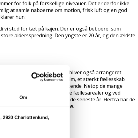
mer for folk på forskellige niveauer. Det er derfor ikke
mlig at samle naboerne om motion, frisk luft og en god
rklarer hun:
fordi vi stod for tæt på kajen. Der er også beboere, som
en store aldersspredning. Den yngste er 20 år, og den ældste
 rundt vel at mærke, og der bliver også arrangeret
e første indflyttere på Kærholm, et stærkt fællesskab
ighed for at lære naboerne at kende. Netop de mange
n, men også mødes på de mange fællesarealer og ved
Om
ng, som området har undergået de seneste år. Herfra har de
oliger og et levende lokalmiljø.
 2920 Charlottenlund,