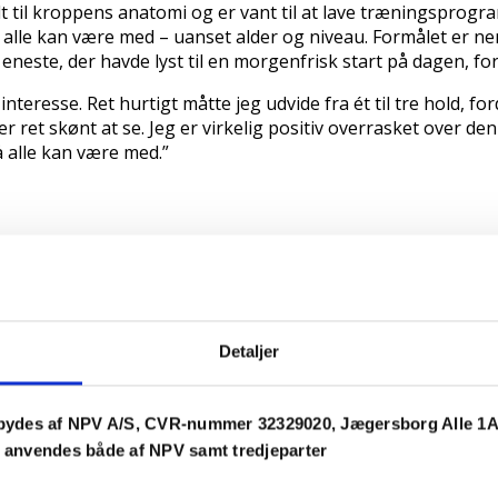
 til kroppens anatomi og er vant til at lave træningsprogram
 alle kan være med – uanset alder og niveau. Formålet er ne
 eneste, der havde lyst til en morgenfrisk start på dagen, fo
r interesse. Ret hurtigt måtte jeg udvide fra ét til tre hold, 
r ret skønt at se. Jeg er virkelig positiv overrasket over d
å alle kan være med.”
ærholm. Flere Engholmere mødes og morgenbader – hele året
. I det hele taget oplever Hanne Flensburg, der var en af d
rum og de dejlige fællesområder ved vandet, giver rig mul
m Engholmerne, fordi man ikke kun sidder på sin egen alta
Detaljer
7 og har således haft første parket til den rivende udvikli
rdan byggekraner og gravemaskiner er blevet erstattet af b
og se de aktuelle træningstidspunkter på Facebooksiden:
ydes af NPV A/S, CVR-nummer 32329020, Jægersborg Alle 1A,
r anvendes både af NPV samt tredjeparter