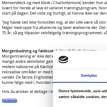
Mensendieck og med klinik i Charlottenlund, kender hun alt
svært for hende at lave et varieret træningsprogram, hvor
start på dagen. Det viste sig hurtigt, at Hanne ikke var den
”Jeg havde slet ikke forestillet mig, at der ville være så sto
følger med oppe fra altanerne og laver øvelserne der. Det e
75 år, så jeg tilpasser selvfølgelig træningsprogrammet, s
Morgenbadning og fællesskab blandt Engholmerne
Morgentræning er ikke det eneste, man er fælles om på K
mange andre aktiviteter gennem den fælles Facebook gruppe
mellem naboerne på Kærholm. Både det store, grønne gård
rekreative områder er med til at skabe sammenhold melle
Samtykke
vandet. De første Engholmere flyttede ind på Kærholm i 201
kunne følge med i, hvordan området har ændret sig, og hvo
Hvis du ønsker at deltage i træningen, kan du læse mere 
Denne hjemmeside, som udb
sætter såkaldte cookies, de
Facebook