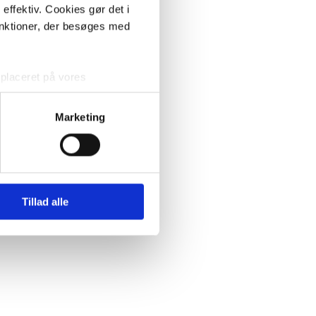
effektiv. Cookies gør det i
unktioner, der besøges med
 placeret på vores
Marketing
endige cookies. Du kan til
 af dit samtykke” eller ”Træk
 behandler
Tillad alle
u har spørgsmål.