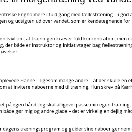
iske Engholmere i fuld gang med fællestræning – i god afs
ryggen og udsigten ud over vandet, som er kendetegnende f
 tvivl om, at træningen kræver fuld koncentration, men der
, der både er instruktør og initiativtager bag fællestræn
øvelser.
evede Hanne – ligesom mange andre – at der skulle en ekstra
en om at invitere naboerne med til træning. Hun skrev på K
et på egen hånd. Jeg skal alligevel passe min egen træning, 
m både gør mig og andre glade – det er virkelig en dejlig må
er dagens træningsprogram og guider sine naboer gennem ø