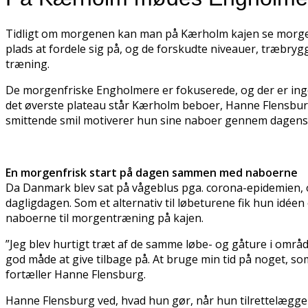
Tidligt om morgenen kan man på Kærholm kajen se morgenfr
plads at fordele sig på, og de forskudte niveauer, træb
træning.
De morgenfriske Engholmere er fokuserede, og der er ingen
det øverste plateau står Kærholm beboer, Hanne Flensburg
smittende smil motiverer hun sine naboer gennem dagens 
En morgenfrisk start på dagen sammen med naboerne
Da Danmark blev sat på vågeblus pga. corona-epidemien, opl
dagligdagen. Som et alternativ til løbeturene fik hun idé
naboerne til morgentræning på kajen.
”Jeg blev hurtigt træt af de samme løbe- og gåture i områd
god måde at give tilbage på. At bruge min tid på noget, so
fortæller Hanne Flensburg.
Hanne Flensburg ved, hvad hun gør, når hun tilrettelægg