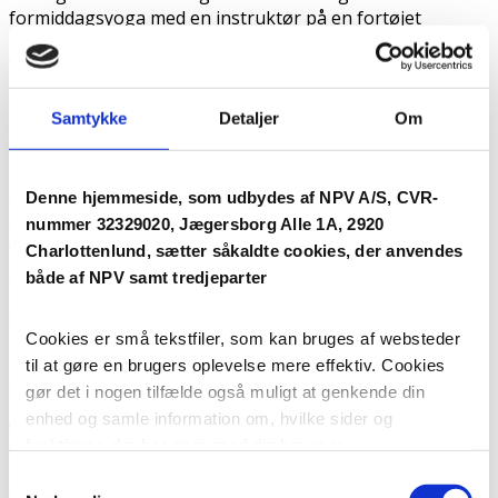
formiddagsyoga med en instruktør på en fortøjet
tømmerflåde i bassinet ved Skolen i Sydhavnen.
Yogatimen bliver udført med hjælp fra Dóttir Hot Yoga.
– Vandkampmaraton på tømmerflåder (Kl. 11.00 – 16.00)
Samtykke
Detaljer
Om
Find din indre vandkriger frem og kom ned til Teglholm
hvor årets vildeste vandkamp udspiller sig. Her bliver fire
Denne hjemmeside, som udbydes af NPV A/S, CVR-
tømmerflåder spændt ud for hinanden, hvor deltagerne
skal fylde modstanderens spand for at vinde. Med
nummer 32329020, Jægersborg Alle 1A, 2920
vandgeværer og havnens vand som ammunition er du
Charlottenlund, sætter såkaldte cookies, der anvendes
garanteret en sjov oplevelse.
både af NPV samt tredjeparter
Så tag familien under armen og kom ud og oplev
Kulturhavn Festival 2019, hvor der er aktiviteter for både
Cookies er små tekstfiler, som kan bruges af websteder
børn og voksne i alle aldre. Alle aktiviteterne er gratis at
til at gøre en brugers oplevelse mere effektiv. Cookies
deltage i.
gør det i nogen tilfælde også muligt at genkende din
enhed og samle information om, hvilke sider og
Vi glæder os til at se jer.
funktioner, der besøges med din browser.
Samtykkevalg