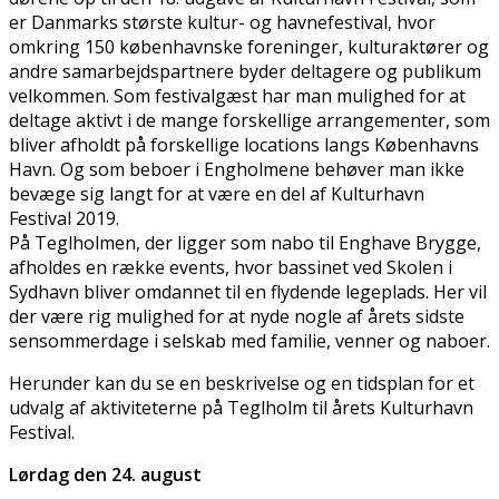
er Danmarks største kultur- og havnefestival, hvor
omkring 150 københavnske foreninger, kulturaktører og
andre samarbejdspartnere byder deltagere og publikum
velkommen. Som festivalgæst har man mulighed for at
deltage aktivt i de mange forskellige arrangementer, som
bliver afholdt på forskellige locations langs Københavns
Havn. Og som beboer i Engholmene behøver man ikke
bevæge sig langt for at være en del af Kulturhavn
Festival 2019.
På Teglholmen, der ligger som nabo til Enghave Brygge,
afholdes en række events, hvor bassinet ved Skolen i
Sydhavn bliver omdannet til en flydende legeplads. Her vil
der være rig mulighed for at nyde nogle af årets sidste
sensommerdage i selskab med familie, venner og naboer.
Herunder kan du se en beskrivelse og en tidsplan for et
udvalg af aktiviteterne på Teglholm til årets Kulturhavn
Festival.
Lørdag den 24. august