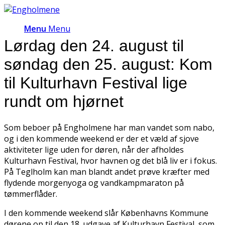
Menu
Menu
Lørdag den 24. august til
søndag den 25. august: Kom
til Kulturhavn Festival lige
rundt om hjørnet
Som beboer på Engholmene har man vandet som nabo,
og i den kommende weekend er der et væld af sjove
aktiviteter lige uden for døren, når der afholdes
Kulturhavn Festival, hvor havnen og det blå liv er i fokus.
På Teglholm kan man blandt andet prøve kræfter med
flydende morgenyoga og vandkampmaraton på
tømmerflåder.
I den kommende weekend slår Københavns Kommune
dørene op til den 18. udgave af Kulturhavn Festival, som