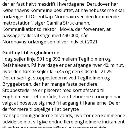
der er fast halvtimesdrift i hverdagene. Derudover har
Københavns Kommune besluttet, at havnebusserne skal
forlænges til Orientkaj i Nordhavn ved den kommende
metrostation”, siger Camilla Struckmann,
Kommunikationsdirektør i Movia, der forventer, at
passagertallet vil stige med 430.000, når
Nordhavnsforlængelsen bliver indviet i 2021.
Godt nyt til engholmerne
I dag sejler linje 991 og 992 mellem Teglholmen og
Refshaleøen. På hverdage er der afgange hver 40. minut,
hvor den første sejler kl. 6.45 og den sidste kl. 21.25.
Det er særligt stoppestederne ved Teglholmen og
Bryggebroen, der har mange faste pendlere.
Stoppestederne er placeret med kort afstand til
Engholmene – et område, hvor beboerne i forvejen har
valgt at bosætte sig med fri adgang til kanalerne. De er
derfor mere tilbøjelige til at benytte
transportmulighederne til vands, hvorfor den kommende
udvidelse blot vil give endnu flere engholmere incitament
til at bruge vandet som offentlig transportmiddel.