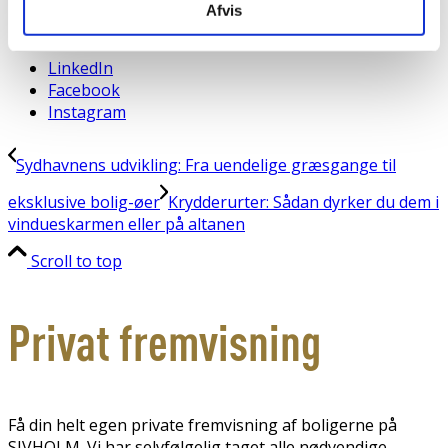
Afvis
Find os
LinkedIn
Facebook
Instagram
Sydhavnens udvikling: Fra uendelige græsgange til
eksklusive bolig-øer
Krydderurter: Sådan dyrker du dem i
vindueskarmen eller på altanen
Scroll to top
Privat fremvisning
Få din helt egen private fremvisning af boligerne på
SIVHOLM. Vi har selvfølgelig taget alle nødvendige