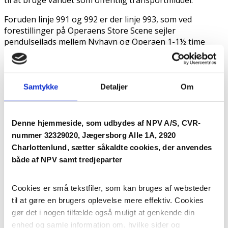
Foruden linje 991 og 992 er der linje 993, som ved
forestillinger på Operaens Store Scene sejler
pendulsejlads mellem Nyhavn og Operaen 1-1½ time
inden forestillingens start.
Fremtidens kontorejendomme findes på
Samtykke
Detaljer
Om
Engholmene
/
by Andreas
Denne hjemmeside, som udbydes af NPV A/S, CVR-
nummer 32329020, Jægersborg Alle 1A, 2920
NPV melder alt udsolgt på Engholmene i
Charlottenlund, sætter såkaldte cookies, der anvendes
Københavns Havn
både af NPV samt tredjeparter
/
by Andreas
Cookies er små tekstfiler, som kan bruges af websteder
Verdens Vildeste Brobyggere dyster på
til at gøre en brugers oplevelse mere effektiv. Cookies
gør det i nogen tilfælde også muligt at genkende din
Engholmene
enhed og samle information om, hvilke sider og