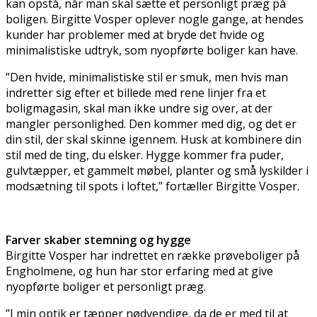
kan opstå, når man skal sætte et personligt præg på
boligen. Birgitte Vosper oplever nogle gange, at hendes
kunder har problemer med at bryde det hvide og
minimalistiske udtryk, som nyopførte boliger kan have.
”Den hvide, minimalistiske stil er smuk, men hvis man
indretter sig efter et billede med rene linjer fra et
boligmagasin, skal man ikke undre sig over, at der
mangler personlighed. Den kommer med dig, og det er
din stil, der skal skinne igennem. Husk at kombinere din
stil med de ting, du elsker. Hygge kommer fra puder,
gulvtæpper, et gammelt møbel, planter og små lyskilder i
modsætning til spots i loftet,” fortæller Birgitte Vosper.
Farver skaber stemning og hygge
Birgitte Vosper har indrettet en række prøveboliger på
Engholmene, og hun har stor erfaring med at give
nyopførte boliger et personligt præg.
”I min optik er tæpper nødvendige, da de er med til at