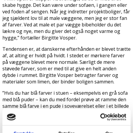
skabe hygge. Det kan være under sofaen, i gangen eller
ved foden af sengen. Når jeg indretter projektboliger, får
jeg sjældent lov til at male væggene, men jeg er stor fan
af farver. Ved at male et par vægge bibeholder du det
lækre og nye, men du giver det også noget varme og
hygge,” fortæller Birgitte Vosper.
Tendensen er, at danskerne efterhånden er blevet trætte
af, at alting er hvidt på hvidt. I stedet er mørkere farver
på væggene blevet mere normale. Særligt de mere
støvede farver, som er med til at give en helt anden
dybde i rummet. Birgitte Vosper betragter farver og
materialer som limen, der binder boligen sammen.
”Hvis du har blå farver i stuen – eksempelvis en grå sofa
med blå puder – kan du med fordel prøve at ramme den
samme blå farve i en pude i soveværelset eller i et billede
på væggen. En blå vase på spisebordet i samme
farveskala men eventuelt i en tone lysere eller mørkere,
så det ikke ser for opstillet ud,” siger Birgitte Vosper, der
samtidig understreger, at det skal være sjovt at indrette